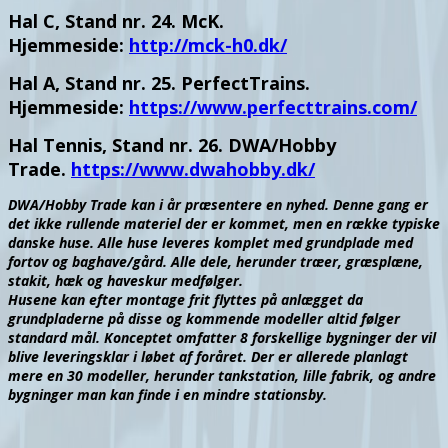
Hal C, Stand nr. 24. McK.
Hjemmeside:
http://mck-h0.dk/
Hal A, Stand nr. 25. PerfectTrains.
Hjemmeside:
https://www.perfecttrains.com/
Hal Tennis, Stand nr. 26. DWA/Hobby
Trade.
https://www.dwahobby.dk/
DWA/Hobby Trade kan i år præsentere en nyhed. Denne gang er
det ikke rullende materiel der er kommet, men en række typiske
danske huse. Alle huse leveres komplet med grundplade med
fortov og baghave/gård. Alle dele, herunder træer, græsplæne,
stakit, hæk og haveskur medfølger.
Husene kan efter montage frit flyttes på anlægget da
grundpladerne på disse og kommende modeller altid følger
standard mål. Konceptet omfatter 8 forskellige bygninger der vil
blive leveringsklar i løbet af foråret. Der er allerede planlagt
mere en 30 modeller, herunder tankstation, lille fabrik, og andre
bygninger man kan finde i en mindre stationsby.