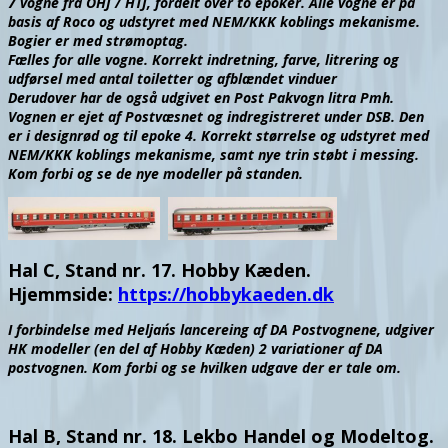
7 vogne fra OHJ / HTJ, fordelt over to epoker. Alle vogne er på
basis af Roco og udstyret med NEM/KKK koblings mekanisme.
Bogier er med strømoptag.
Fælles for alle vogne. Korrekt indretning, farve, litrering og
udførsel med antal toiletter og afblændet vinduer
Derudover har de også udgivet en Post Pakvogn litra Pmh.
Vognen er ejet af Postvæsnet og indregistreret under DSB. Den
er i designrød og til epoke 4. Korrekt størrelse og udstyret med
NEM/KKK koblings mekanisme, samt nye trin støbt i messing.
Kom forbi og se de nye modeller på standen.
Hal C, Stand nr. 17. Hobby Kæden.
Hjemmside:
https://hobbykaeden.dk
I forbindelse med Heljan´s lancereing af DA Postvognene, udgiver
HK modeller (en del af Hobby Kæden) 2 variationer af DA
postvognen. Kom forbi og se hvilken udgave der er tale om.
Hal B, Stand nr. 18. Lekbo Handel og Modeltog.