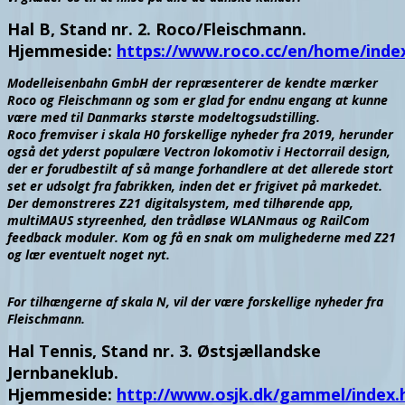
Hal B, Stand nr. 2. Roco/Fleischmann.
Hjemmeside:
https://www.roco.cc/en/home/inde
Modelleisenbahn GmbH der repræsenterer de kendte mærker
Roco og Fleischmann og som er glad for endnu engang at kunne
være med til Danmarks største modeltogsudstilling.
Roco fremviser i skala H0 forskellige nyheder fra 2019, herunder
også det yderst populære Vectron lokomotiv i Hectorrail design,
der er forudbestilt af så mange forhandlere at det allerede stort
set er udsolgt fra fabrikken, inden det er frigivet på markedet.
Der demonstreres Z21 digitalsystem, med tilhørende app,
multiMAUS styreenhed, den trådløse WLANmaus og RailCom
feedback moduler. Kom og få en snak om mulighederne med Z21
og lær eventuelt noget nyt.
For tilhængerne af skala N, vil der være forskellige nyheder fra
Fleischmann.
Hal Tennis, Stand nr. 3. Østsjællandske
Jernbaneklub.
Hjemmeside:
http://www.osjk.dk/gammel/index.