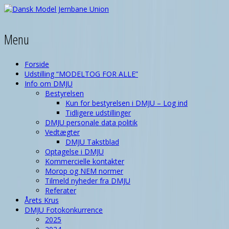
Menu
Forside
Udstilling “MODELTOG FOR ALLE”
Info om DMJU
Bestyrelsen
Kun for bestyrelsen i DMJU – Log ind
Tidligere udstillinger
DMJU personale data politik
Vedtægter
DMJU Takstblad
Optagelse i DMJU
Kommercielle kontakter
Morop og NEM normer
Tilmeld nyheder fra DMJU
Referater
Årets Krus
DMJU Fotokonkurrence
2025