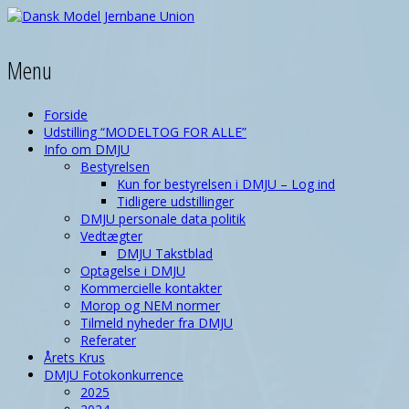
Menu
Forside
Udstilling “MODELTOG FOR ALLE”
Info om DMJU
Bestyrelsen
Kun for bestyrelsen i DMJU – Log ind
Tidligere udstillinger
DMJU personale data politik
Vedtægter
DMJU Takstblad
Optagelse i DMJU
Kommercielle kontakter
Morop og NEM normer
Tilmeld nyheder fra DMJU
Referater
Årets Krus
DMJU Fotokonkurrence
2025