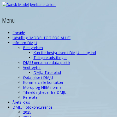
Menu
Forside
Udstilling “MODELTOG FOR ALLE”
Info om DMJU
Bestyrelsen
Kun for bestyrelsen i DMJU – Log ind
Tidligere udstillinger
DMJU personale data politik
Vedtægter
DMJU Takstblad
Optagelse i DMJU
Kommercielle kontakter
Morop og NEM normer
Tilmeld nyheder fra DMJU
Referater
Årets Krus
DMJU Fotokonkurrence
2025