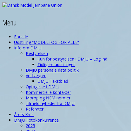
Menu
Forside
Udstilling “MODELTOG FOR ALLE”
Info om DMJU
Bestyrelsen
Kun for bestyrelsen i DMJU – Log ind
Tidligere udstillinger
DMJU personale data politik
Vedtægter
DMJU Takstblad
Optagelse i DMJU
Kommercielle kontakter
Morop og NEM normer
Tilmeld nyheder fra DMJU
Referater
Årets Krus
DMJU Fotokonkurrence
2025