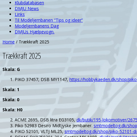
Klubdatabasen
DMJU News
Links
Til Modeljernbanen “Tips og ideer”
Modeljernbanens Dag
DMJUs Hjælpevogn.
Home
/
Trækkraft 2025
Trækkraft 2025
Skala: G
PIKO 37457, DSB MY1147,
https://hobbykaeden.dk/shop/pik
Skala: 1
Skala: 0
Skala: H0
ACME 2695, DSB litra EG3105,
dk/butik/195-lokomotiver/26
Piko 52983 Desiro Midtjyske Jernbaner.
smtmodeltog.dk/shop
PIKO 52101, VLTJ ML25,
smtmodeltog.dk/shop/piko-52101-di