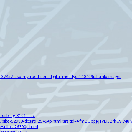
o-37457-dsb-my-roed-sort-digital-med-lyd-140409p.html#images
75-dsb-eg-3101—dc
/piko-52983-desiro-25454p.html?srsltid=AfmBOopjq1vIu3BrhCVIv
esellok-26390p.html