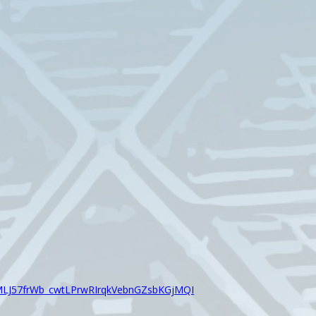
48MLJ57frWb_cwtLPrwRIrqkVebnGZsbKGjMQI